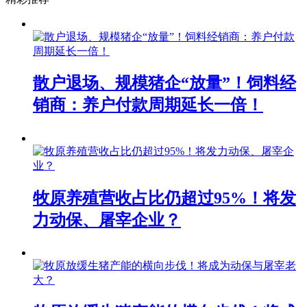
散户退场、规模猪企“放量”！饲料经
销商：养户付款周期延长一倍！
牧原养殖营收占比仍超过95%！将发
力动保、屠宰企业？