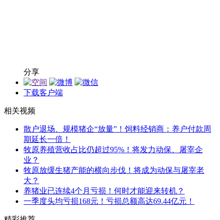
分享
下载客户端
相关视频
散户退场、规模猪企“放量”！饲料经销商：养户付款周
期延长一倍！
牧原养殖营收占比仍超过95%！将发力动保、屠宰企
业？
牧原放缓生猪产能的横向步伐！将成为动保与屠宰老
大？
养猪业已连续4个月亏损！何时才能迎来转机？
一季度头均亏损168元！亏损总额高达69.44亿元！
精彩推荐